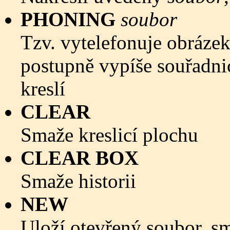
PHONING
soubor
Tzv. vytelefonuje obráze
postupně vypíše souřadni
kreslí
CLEAR
Smaže kreslicí plochu
CLEAR BOX
Smaže historii
NEW
Uloží otevřený soubor, sma