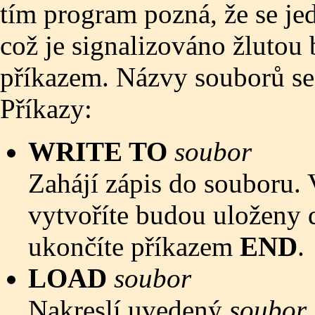
tím program pozná, že se jed
což je signalizováno žlutou 
příkazem. Názvy souborů se
Příkazy:
WRITE TO
soubor
Zahájí zápis do souboru. 
vytvoříte budou uloženy
ukončíte příkazem
END
.
LOAD
soubor
Nakreslí uvedený
soubor