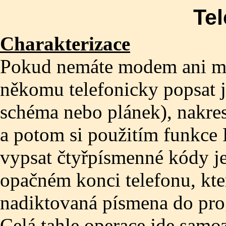
Te
Charakterizace
Pokud nemáte modem ani mob
někomu telefonicky popsat 
schéma nebo plánek), nakres
a potom si použitím funkc
vypsat čtyřpísmenné kódy je
opačném konci telefonu, kte
nadiktovaná písmena do pro
Celá tahle operace jde samoz